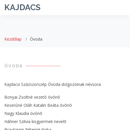
KAJDACS
Kezdőlap
Óvoda
ÓVODA
Kajdacsi Százszorszép Óvoda dolgozóinak névsora:
Bonyai Zsoltné vezetõ óvónõ
Keserűné Oláh Katalin Beáta óvónõ
Nagy Klaudia óvónõ
Háhner Szilvia kisgyermek nevelõ
Brautigam Péterné dajka