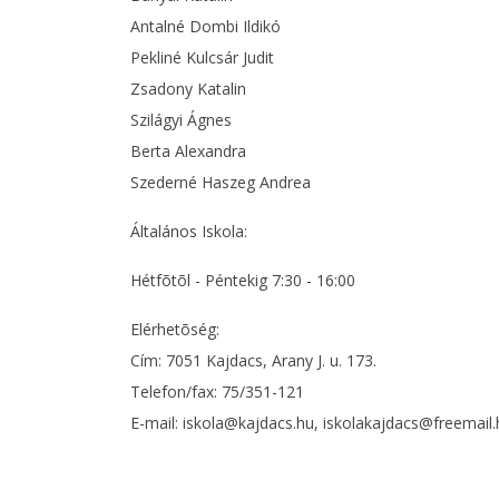
Antalné Dombi Ildikó
Pekliné Kulcsár Judit
Zsadony Katalin
Szilágyi Ágnes
Berta Alexandra
Szederné Haszeg Andrea
Általános Iskola:
Hétfõtõl - Péntekig 7:30 - 16:00
Elérhetõség:
Cím: 7051 Kajdacs, Arany J. u. 173.
Telefon/fax: 75/351-121
E-mail: iskola@kajdacs.hu, iskolakajdacs@freemail.