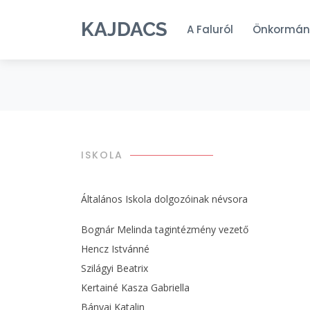
KAJDACS
A Faluról
Önkormán
ISKOLA
Általános Iskola dolgozóinak névsora
Bognár Melinda tagintézmény vezető
Hencz Istvánné
Szilágyi Beatrix
Kertainé Kasza Gabriella
Bányai Katalin