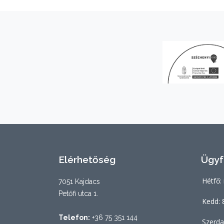
Elérhetőség
Ügyf
Hétfő:
7051 Kajdacs
Petőfi utca 1.
Kedd: 
Telefon:
+36 75 351 144
Szerda