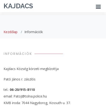
KAJDACS
Kezdőlap
Információk
INFORMÁCIÓK
Kajdacs Község körzeti megbízottja
Pató János r. zászlós
tel.:
06-20/915-8110
email: PatoJ@tolna.police.hu
KMB iroda: 7044 Nagydorog, Kossuth u. 37.